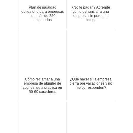
Plan de igualdad
¿No te pagan? Aprende
obligatorio para empresas
cómo denunciar a una
con más de 250
empresa sin perder tu
empleados
tiempo
Cómo reclamar a una
¿Qué hacer si la empresa
empresa de alquiler de
cierra por vacaciones y no
coches: guía práctica en
me corresponden?
50-60 caracteres