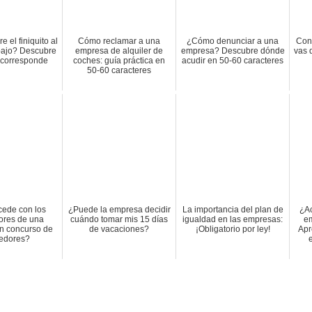
 el finiquito al
Cómo reclamar a una
¿Cómo denunciar a una
Cono
abajo? Descubre
empresa de alquiler de
empresa? Descubre dónde
vas 
e corresponde
coches: guía práctica en
acudir en 50-60 caracteres
50-60 caracteres
ede con los
¿Puede la empresa decidir
La importancia del plan de
¿Ac
ores de una
cuándo tomar mis 15 días
igualdad en las empresas:
em
n concurso de
de vacaciones?
¡Obligatorio por ley!
Apr
edores?