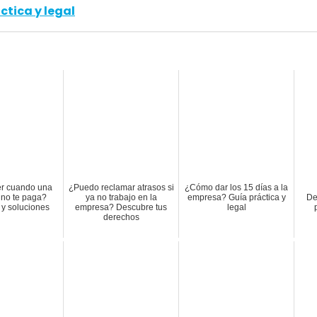
ctica y legal
r cuando una
¿Puedo reclamar atrasos si
¿Cómo dar los 15 días a la
no te paga?
ya no trabajo en la
empresa? Guía práctica y
De
y soluciones
empresa? Descubre tus
legal
derechos