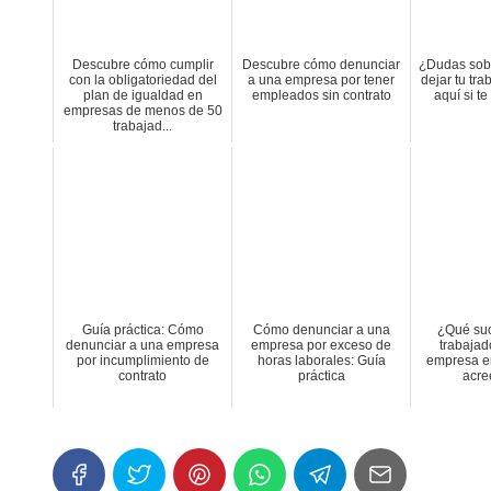
Descubre cómo cumplir
Descubre cómo denunciar
¿Dudas sobre
con la obligatoriedad del
a una empresa por tener
dejar tu tr
plan de igualdad en
empleados sin contrato
aquí si t
empresas de menos de 50
trabajad...
Guía práctica: Cómo
Cómo denunciar a una
¿Qué suc
denunciar a una empresa
empresa por exceso de
trabajad
por incumplimiento de
horas laborales: Guía
empresa e
contrato
práctica
acre