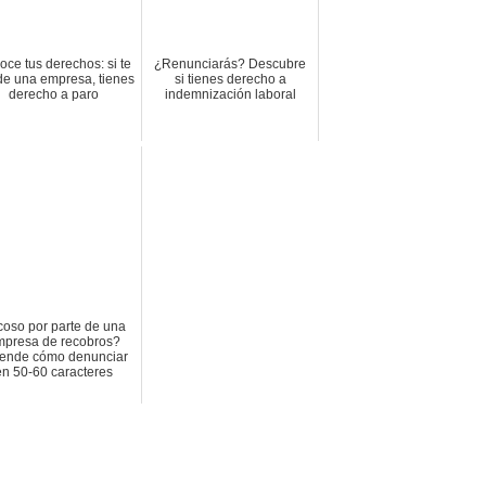
ce tus derechos: si te
¿Renunciarás? Descubre
de una empresa, tienes
si tienes derecho a
derecho a paro
indemnización laboral
oso por parte de una
presa de recobros?
ende cómo denunciar
en 50-60 caracteres