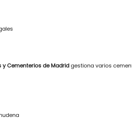
gales
s y Cementerios de Madrid
gestiona varios cemente
lmudena