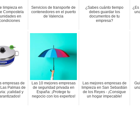
e limpieza en
Servicios de transporte de
¿Sabes cuánto tiempo
¿Es 
de Compostela
contenedores en el puerto
debes guardar los
un
unidades en
de Valencia
documentos de tu
condiciones
empresa?
s empresas de
Las 10 mejores empresas
Las mejores empresas de
Guí
 Las Palmas de
de seguridad privada en
limpieza en San Sebastián
una
ia: ¡calidad y
España: ¡Protege tu
de los Reyes - ¡Consigue
arantizados!
negocio con los expertos!
un hogar impecable!