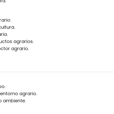
ra.
ario:
ultura.
ria.
uctos agrarios.
ctor agrario.
po.
 entorno agrario.
o ambiente.