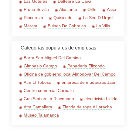
Las Goteras
Deltebre La Cava
Pruna Sevilla
Alustante
Orlle
Assa
Riocerezo
Quisicedo
La Seu D Urgell
Marata
Bulnes De Cabrales
La Villa
Categorías populares de empresas
Barra San Miguel Del Camino
Gimnasio Campo
Panaderia Elizondo
Oficina de gobierno local Almodóvar Del Campo
Atm El Toboso
empresa de mudanzas Jaén
Centro comercial Carballo
Gas Station La Rinconada
electricista Lleida
Atm Camallera
Tienda de ropa A Laracha
Museo Talamanca