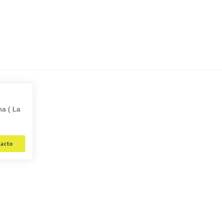
na ( La
tacto