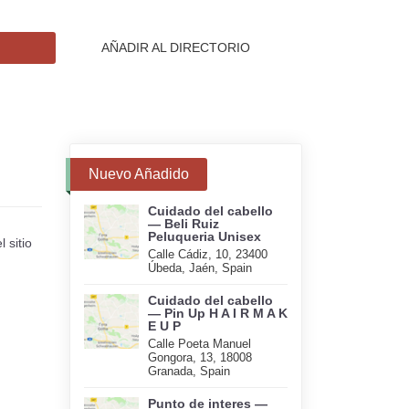
AÑADIR AL DIRECTORIO
Nuevo Añadido
Cuidado del cabello
— Beli Ruiz
Peluqueria Unisex
 sitio
Calle Cádiz, 10, 23400
Úbeda, Jaén, Spain
Cuidado del cabello
— Pin Up H A I R M A K
E U P
Calle Poeta Manuel
Gongora, 13, 18008
Granada, Spain
Punto de interes —