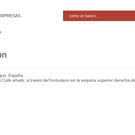
EMPRESAS
a
on
agon, España.
afe añadir, a través del formulario en la esquina superior derecha del