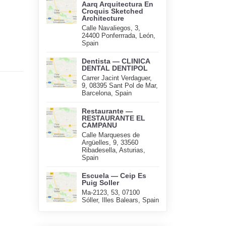
Aarq Arquitectura En
Croquis Sketched
Architecture
Calle Navaliegos, 3,
24400 Ponferrrada, León,
Spain
Dentista — CLINICA
DENTAL DENTIPOL
Carrer Jacint Verdaguer,
9, 08395 Sant Pol de Mar,
Barcelona, Spain
Restaurante —
RESTAURANTE EL
CAMPANU
Calle Marqueses de
Argüelles, 9, 33560
Ribadesella, Asturias,
Spain
Escuela — Ceip Es
Puig Soller
Ma-2123, 53, 07100
Sóller, Illes Balears, Spain