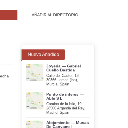
AÑADIR AL DIRECTORIO
Nuevo Añadido
Joyeria — Gabriel
Cuello Bastida
Calle del Castor, 18,
recha
30366 Lomas (las),
Murcia, Spain
Punto de interes —
Able S L
Camino de la Isla, 19,
28500 Arganda del Rey,
Madrid, Spain
Alojamiento — Musas
De Canyamel