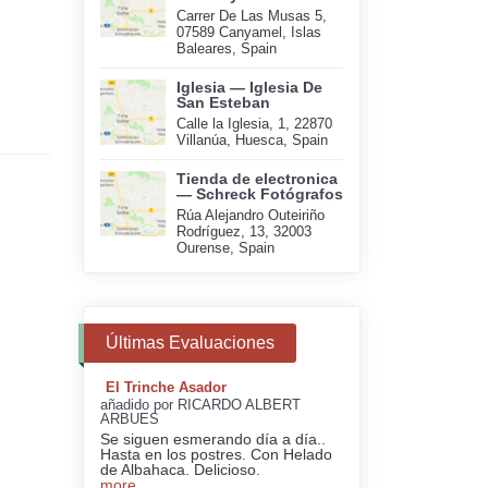
Carrer De Las Musas 5,
07589 Canyamel, Islas
Baleares, Spain
Iglesia — Iglesia De
San Esteban
Calle la Iglesia, 1, 22870
Villanúa, Huesca, Spain
Tienda de electronica
— Schreck Fotógrafos
Rúa Alejandro Outeiriño
Rodríguez, 13, 32003
Ourense, Spain
Últimas Evaluaciones
El Trinche Asador
añadido por RICARDO ALBERT
ARBUES
Se siguen esmerando día a día..
Hasta en los postres. Con Helado
de Albahaca. Delicioso.
more